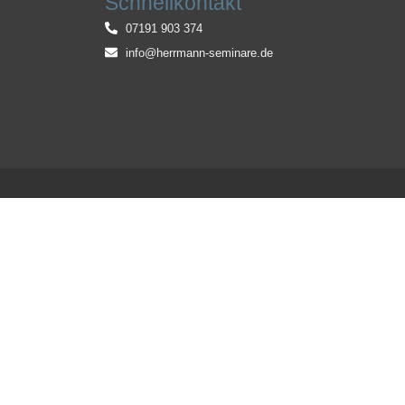
Schnellkontakt
07191 903 374
info@herrmann-seminare.de