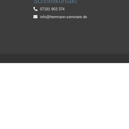
Schnellkontakt
07191 903 374
info@herrmann-seminare.de